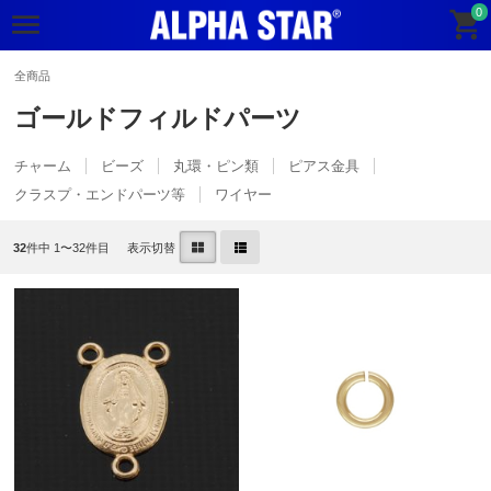
0
全商品
ゴールドフィルドパーツ
チャーム
ビーズ
丸環・ピン類
ピアス金具
クラスプ・エンドパーツ等
ワイヤー
32
件中 1〜32件目
表示切替