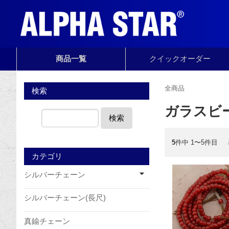
商品一覧
クイック
オーダー
全商品
検索
ガラスビ
検索
5
件中 1〜5件目
カテゴリ
シルバーチェーン
シルバーチェーン(長尺)
真鍮チェーン