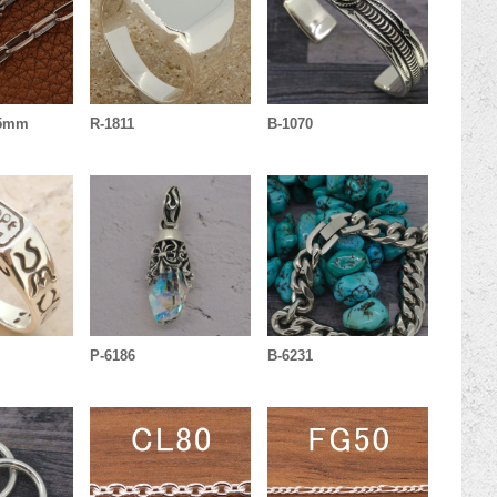
.5mm
R-1811
B-1070
P-6186
B-6231