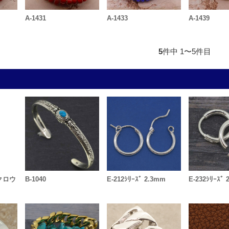
A-1431
A-1433
A-1439
5
件中 1〜5件目
ークロウ
B-1040
E-212ｼﾘｰｽﾞ 2.3mm
E-232ｼﾘｰｽﾞ