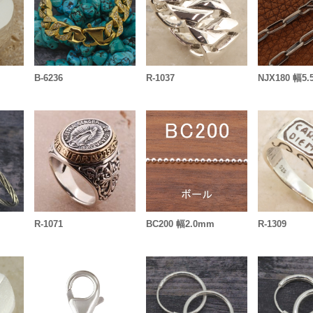
B-6236
R-1037
NJX180 幅5
R-1071
BC200 幅2.0mm
R-1309