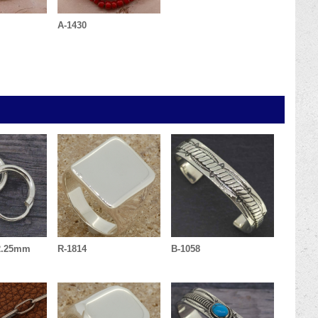
A-1430
 2.25mm
R-1814
B-1058