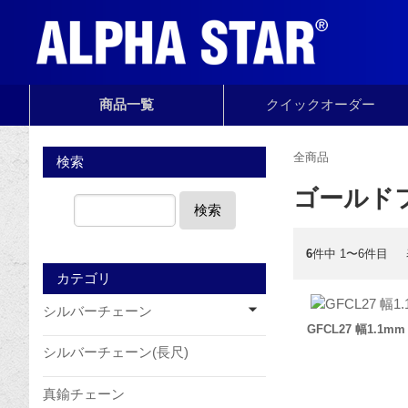
商品一覧
クイック
オーダー
全商品
検索
ゴールド
検索
6
件中 1〜6件目
カテゴリ
シルバーチェーン
GFCL27 幅1.1mm
シルバーチェーン(長尺)
真鍮チェーン