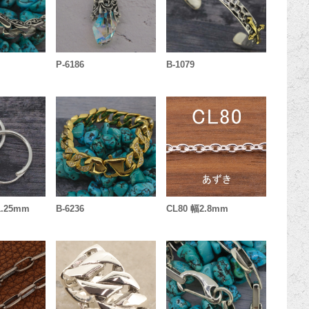
P-6186
B-1079
 1.25mm
B-6236
CL80 幅2.8mm