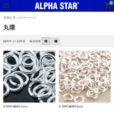
0
全商品
シルバーパーツ
丸環
12
件中 1〜12件目
表示切替
A-0993 線径1.2mm
A-3006 線径0.6mm