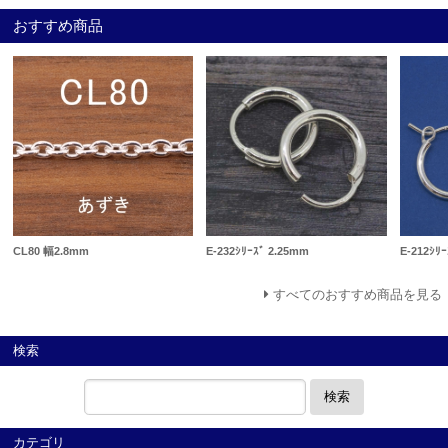
おすすめ商品
CL80 幅2.8mm
E-232ｼﾘｰｽﾞ 2.25mm
E-212ｼﾘ
すべてのおすすめ商品を見る
検索
検索
カテゴリ