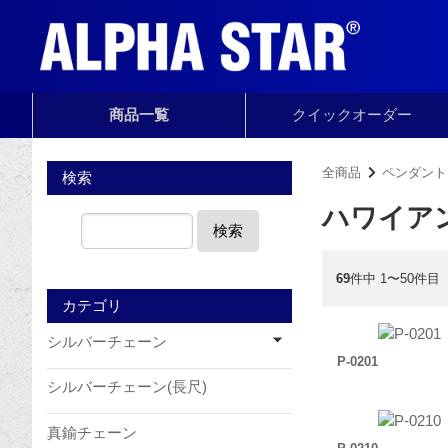
商品一覧
クイック
オーダー
全商品
ペンダント
検索
ハワイア
検索
69
件中 1〜50件目
カテゴリ
シルバーチェーン
P-0201
シルバーチェーン(長尺)
真鍮チェーン