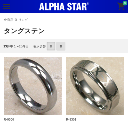
0
全商品
リング
タングステン
13
件中 1〜13件目
表示切替
R-9300
R-9301