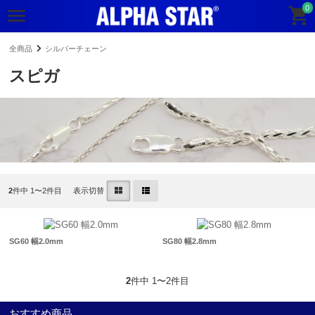
0
全商品
シルバーチェーン
スピガ
2
件中 1〜2件目
表示切替
SG60 幅2.0mm
SG80 幅2.8mm
2
件中 1〜2件目
おすすめ商品