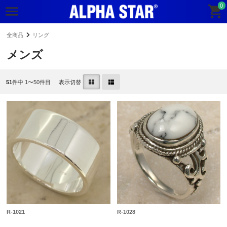
0
全商品
リング
メンズ
51
件中 1〜50件目
表示切替
R-1021
R-1028