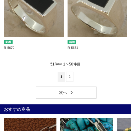
R-5670
R-5671
51
件中 1〜50件目
1
2
おすすめ商品