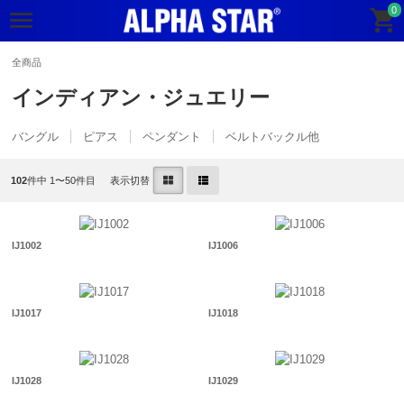
0
全商品
インディアン・ジュエリー
バングル
ピアス
ペンダント
ベルトバックル他
102
件中 1〜50件目
表示切替
IJ1002
IJ1006
IJ1017
IJ1018
IJ1028
IJ1029