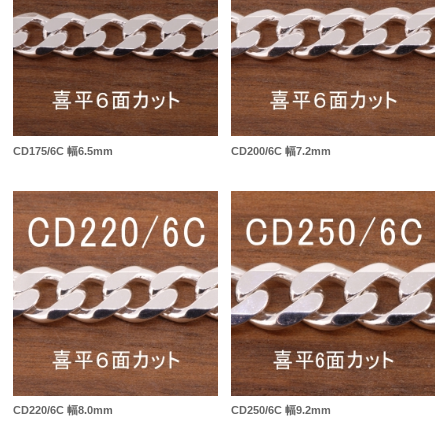
CD175/6C 幅6.5mm
CD200/6C 幅7.2mm
CD220/6C 幅8.0mm
CD250/6C 幅9.2mm