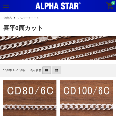
0
全商品
シルバーチェーン
喜平6面カット
10
件中 1〜10件目
表示切替