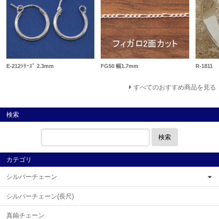
E-212ｼﾘｰｽﾞ 2.3mm
FG50 幅1.7mm
R-1811
すべてのおすすめ商品を見る
検索
検索
カテゴリ
シルバーチェーン
シルバーチェーン(長尺)
真鍮チェーン