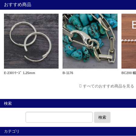
おすすめ商品
E-230ｼﾘｰｽﾞ 1.25mm
B-1176
BC200 
すべてのおすすめ商品を見る
検索
検索
カテゴリ