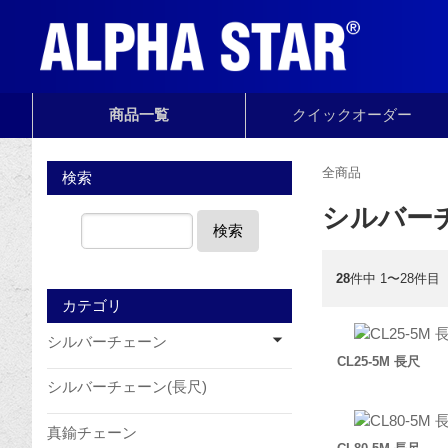
商品一覧
クイック
オーダー
全商品
検索
シルバーチ
検索
28
件中 1〜28件目
カテゴリ
シルバーチェーン
CL25-5M 長尺
シルバーチェーン(長尺)
真鍮チェーン