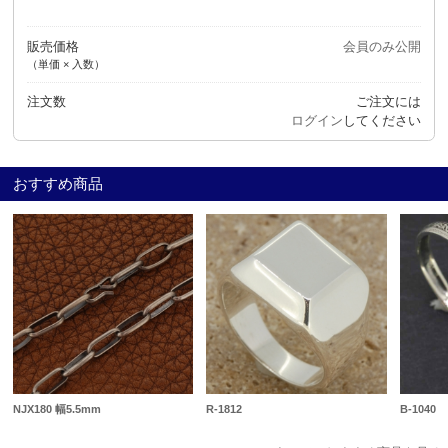
販売価格
会員のみ公開
（単価 × 入数）
注文数
ご注文には
ログイン
してください
おすすめ商品
NJX180 幅5.5mm
R-1812
B-1040