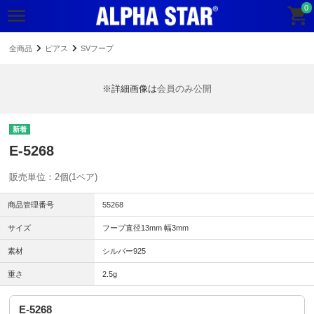
0
全商品
ピアス
SVフープ
※詳細画像は
会員のみ公開
E-5268
販売単位：2個(1ペア)
商品管理番号
55268
サイズ
フープ直径13mm 幅3mm
素材
シルバー925
重さ
2.5g
E-5268