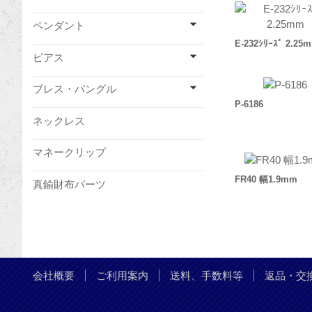
ペンダント
E-232ｼﾘｰｽﾞ 2.25
ピアス
ブレス・バングル
P-6186
ネックレス
マネークリップ
FR40 幅1.9mm
真鍮財布パーツ
会社概要
ご利用案内
送料、手数料等
返品・交