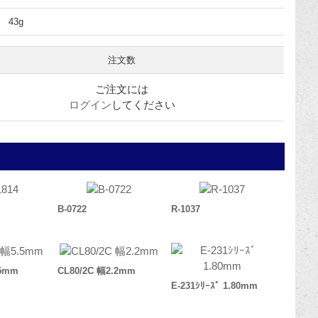
43g
注文数
ご注文には
ログイン
してください
B-0722
R-1037
.5mm
CL80/2C 幅2.2mm
E-231ｼﾘｰｽﾞ 1.80mm