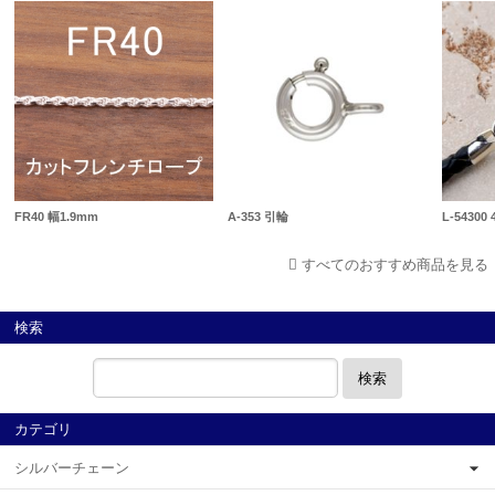
FR40 幅1.9mm
A-353 引輪
L-5430
すべてのおすすめ商品を見る
検索
検索
カテゴリ
シルバーチェーン